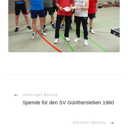
Beitragsnavigation
Vorheriger Beitrag
Spende für den SV Günthersleben 1960
Nächster Beitrag